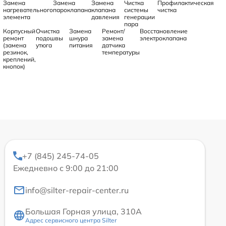
Замена
Замена
Замена
Чистка
Профилактическая
нагревательного
пароклапана
клапана
системы
чистка
элемента
давления
генерации
пара
Корпусный
Очистка
Замена
Ремонт/
Восстановление
ремонт
подошвы
шнура
замена
электроклапана
(замена
утюга
питания
датчика
резинок,
температуры
креплений,
кнопок)
+7 (845) 245-74-05
Ежедневно с 9:00 до 21:00
info@silter-repair-center.ru
Большая Горная улица, 310А
Адрес сервисного центра Silter