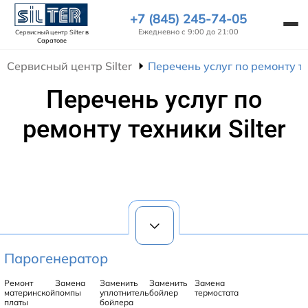
+7 (845) 245-74-05
Ежедневно с 9:00 до 21:00
Сервисный центр Silter
в
Саратове
Сервисный центр Silter
Перечень услуг по ремонту те
Перечень услуг по
ремонту техники Silter
Парогенератор
Ремонт
Замена
Заменить
Заменить
Замена
материнской
помпы
уплотнитель
бойлер
термостата
платы
бойлера